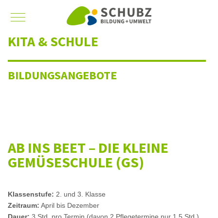
Mobile Menu Toggle
KITA & SCHULE
BILDUNGSANGEBOTE
AB INS BEET – DIE KLEINE
GEMÜSESCHULE (GS)
Klassenstufe:
2. und 3. Klasse
Zeitraum:
April bis Dezember
Dauer:
3 Std. pro Termin (davon 2 Pflegetermine nur 1,5 Std.)