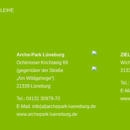
LEIHE
Arche-Park Lüneburg
ZIE
Ochtmisser Kirchsteig 69
Wic
(gegenüber der Straße
213
„Am Wildgehege“)
Tel.
21339 Lüneburg
E-Ma
Tel.: 04131 30979-70
www
E-Mail: info(at)archepark-lueneburg.de
www.archepark-lueneburg.de