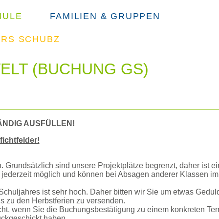
HULE
FAMILIEN & GRUPPEN
ERS SCHUBZ
SUCHE
ELT (BUCHUNG GS)
ÄNDIG AUSFÜLLEN!
ichtfelder!
 Grundsätzlich sind unsere Projektplätze begrenzt, daher ist e
 jederzeit möglich und können bei Absagen anderer Klassen im 
huljahres ist sehr hoch. Daher bitten wir Sie um etwas Gedul
s zu den Herbstferien zu versenden.
ucht, wenn Sie die Buchungsbestätigung zu einem konkreten Te
ückgeschickt haben.