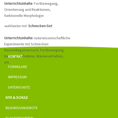
Unterrichtsinhalte
: Fortbewegung,
Orientierung und Reaktionen,
funktionelle Morphologie
wahlweise mit
Schnecken-Set
Unterrichtsinhalte:
naturwissenschaftliche
Experimente mit Schnecken:
Rasierklingenversuch, Fortbewegung,
Nahrungsaufnahme, Wärmeverhalten,
KONTAKT
etc.
FORMULARE
>> Anfrage zur Materialausleihe
IMPRESSUM
DATENSCHUTZ
KITA & SCHULE
BILDUNGSANGEBOTE