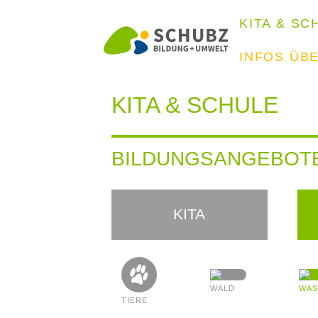
KITA & SC
INFOS ÜB
KITA & SCHULE
BILDUNGSANGEBOT
KITA
WALD
WAS
TIERE