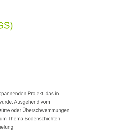
GS)
 spannenden Projekt, das in
 wurde. Ausgehend vom
n Dürre oder Überschwemmungen
 zum Thema Bodenschichten,
gelung.