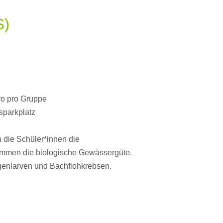
S)
ro pro Gruppe
sparkplatz
 die Schüler*innen die
mmen die biologische Gewässergüte.
egenlarven und Bachflohkrebsen.