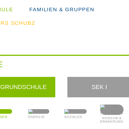
HULE
FAMILIEN & GRUPPEN
ERS SCHUBZ
SUCHE
E
GRUNDSCHULE
SEK I
SER
ENERGIE
SOZIALES
KONSUM &
ERNÄHRUNG