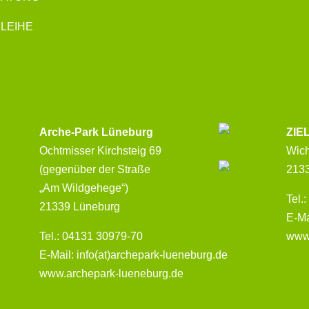
LEIHE
Arche-Park Lüneburg
ZIE
Ochtmisser Kirchsteig 69
Wic
(gegenüber der Straße
213
„Am Wildgehege“)
Tel.
21339 Lüneburg
E-Ma
Tel.: 04131 30979-70
www
E-Mail: info(at)archepark-lueneburg.de
www.archepark-lueneburg.de