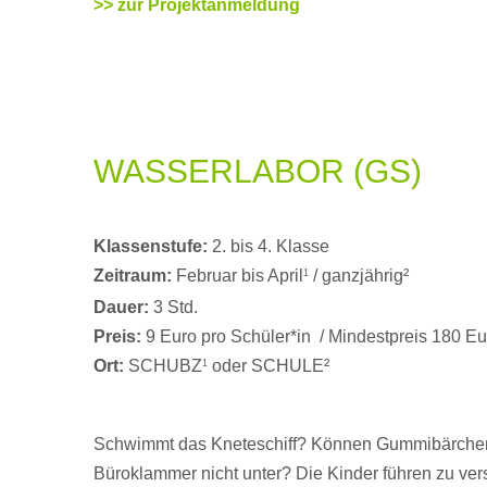
>> zur Projektanmeldung
WASSERLABOR (GS)
Klassenstufe:
2. bis 4. Klasse
Zeitraum:
Februar bis April
/ ganzjährig²
1
Dauer:
3 Std.
Preis:
9 Euro pro Schüler*in / Mindestpreis 180 E
Ort:
SCHUBZ
oder SCHULE²
1
Schwimmt das Kneteschiff? Können Gummibärchen
Büroklammer nicht unter? Die Kinder führen zu ve