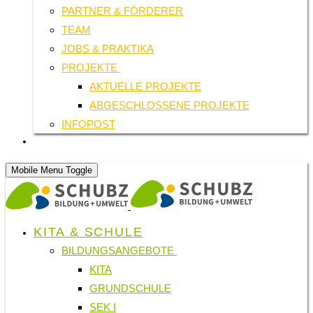
PARTNER & FÖRDERER
TEAM
JOBS & PRAKTIKA
PROJEKTE
AKTUELLE PROJEKTE
ABGESCHLOSSENE PROJEKTE
INFOPOST
SUCHE
Mobile Menu Toggle
KITA & SCHULE
BILDUNGSANGEBOTE
KITA
GRUNDSCHULE
SEK I